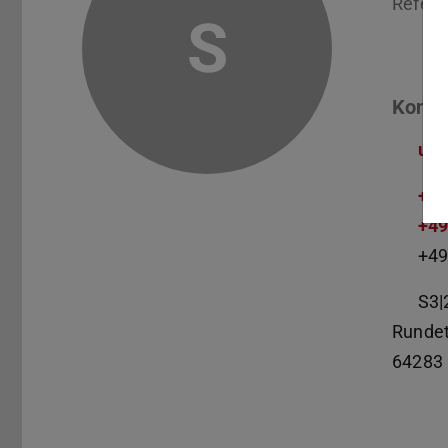
Refera
S
Konta
ulr
+49
+49
+49
S3|
Runde
64283