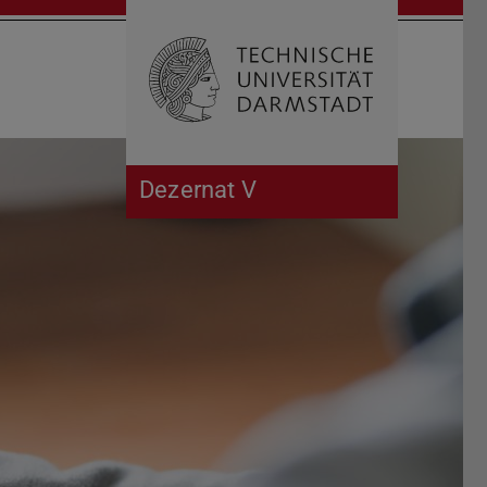
Suche öffnen
Zur Start
Dezernat V