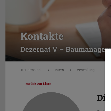
Kontakte
Dezernat V – Baumanageme
Sie befinden sich hier:
TU Darmstadt
Intern
Verwaltung
De
zurück zur Liste
Dip