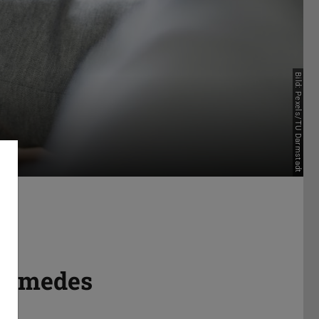
Bild: Pexels/TU Darmstadt
Schmedes