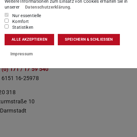
tsleitung
Weitere Informationen zum Einsatz von Cookies erhalten Sie in
unserer
Datenschutzerklärung
.
Nur essentielle
Komfort
Statistiken
kt
ALLE AKZEPTIEREN
SPEICHERN & SCHLIESSEN
ike.schmedes@tu-...
Impressum
 6151 16-26176
 (0) 171 / 17 59 540
 6151 16-25978
20 318
turmstraße 10
Darmstadt