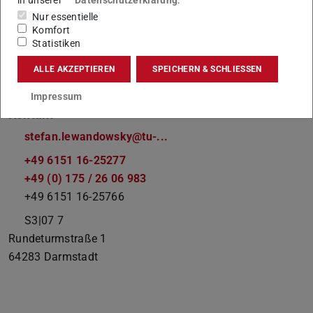
in unserer
Datenschutzerklärung
.
Mitarbeiter/innen
Nur essentielle
Komfort
Facharbeiter
Statistiken
Arbeitsgebiet(e)
ALLE AKZEPTIEREN
SPEICHERN & SCHLIESSEN
Wasser-/ Sanitärversorgung
Impressum
Kontakt
stefan.lewandowsky@tu-...
+49 6151 16-25277
+49 (0) 175 / 26 06 983
+49 6151 16-25766
S3|07 7
Rundeturmstraße 1
64283
Darmstadt