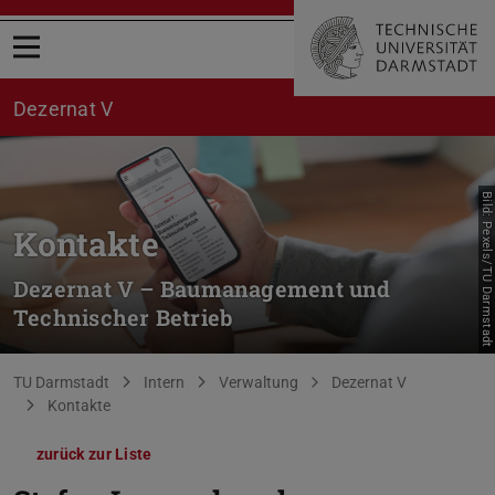
Menü öffnen
Dezernat V
Bild: Pexels/TU Darmstadt
Kontakte
Dezernat V – Baumanagement und
Technischer Betrieb
Sie befinden sich hier:
TU Darmstadt
Intern
Verwaltung
Dezernat V
Kontakte
zurück zur Liste