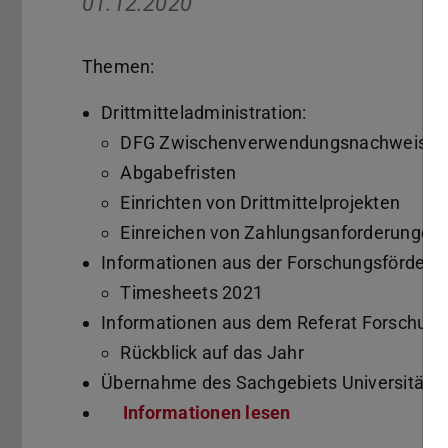
01.12.2020
Themen:
Drittmitteladministration:
DFG Zwischenverwendungsnachweise
Abgabefristen
Einrichten von Drittmittelprojekten
Einreichen von Zahlungsanforderungen
Informationen aus der Forschungsförderu
Timesheets 2021
Informationen aus dem Referat Forschung
Rückblick auf das Jahr
Übernahme des Sachgebiets Universität
Informationen lesen