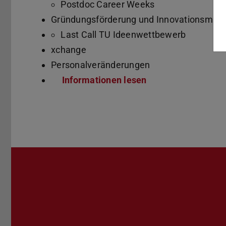
Postdoc Career Weeks
Gründungsförderung und Innovationsma
Last Call TU Ideenwettbewerb
xchange
Personalveränderungen
Informationen lesen
(PDF-Datei)
(wird in neuem Tab