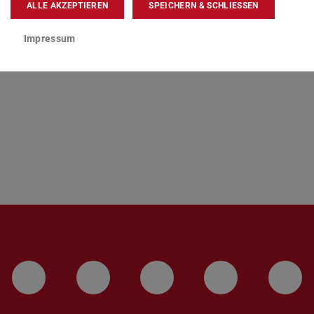
ALLE AKZEPTIEREN
SPEICHERN & SCHLIESSEN
nagement – HIGHEST
Impressum
 geöffnet)
LinkedIn-Seite der TU Darmstadt
Instagram-Kanal der TU 
Bluesky-Kanal de
Facebook-
You