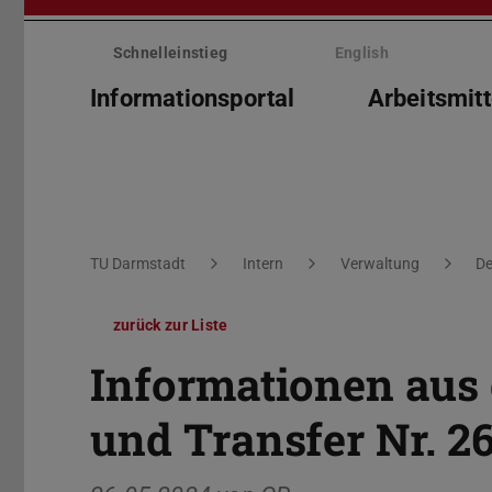
Menü
überspringen
Schnelleinstieg
English
Informationsportal
Arbeitsmitt
Sie befinden sich hier:
TU Darmstadt
Intern
Verwaltung
De
zurück zur Liste
Informationen aus
und Transfer Nr. 2