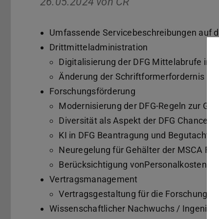
26.05.2024 von
CR
Umfassende Servicebeschreibungen auf de
Drittmitteladministration
Digitalisierung der DFG Mittelabrufe in 
Änderung der Schriftformerfordernis i
Forschungsförderung
Modernisierung der DFG-Regeln zur Ger
Diversität als Aspekt der DFG Chance
KI in DFG Beantragung und Begutachtu
Neuregelung für Gehälter der MSCA Fel
Berücksichtigung vonPersonalkostenste
Vertragsmanagement
Vertragsgestaltung für die Forschung
Wissenschaftlicher Nachwuchs / Ingeniu