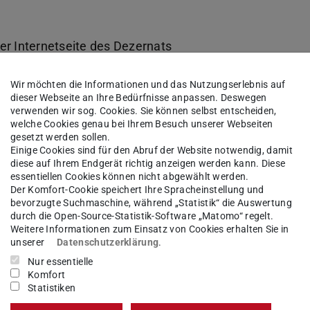
r Internetseite des Dezernats
Wir möchten die Informationen und das Nutzungserlebnis auf
der Einzelförderung
dieser Webseite an Ihre Bedürfnisse anpassen. Deswegen
n Projekten des BMWK
verwenden wir sog. Cookies. Sie können selbst entscheiden,
welche Cookies genau bei Ihrem Besuch unserer Webseiten
gesetzt werden sollen.
äteförderung
Einige Cookies sind für den Abruf der Website notwendig, damit
diese auf Ihrem Endgerät richtig anzeigen werden kann. Diese
ngleichheitsmaßnahmen
essentiellen Cookies können nicht abgewählt werden.
Der Komfort-Cookie speichert Ihre Spracheinstellung und
ng
bevorzugte Suchmaschine, während „Statistik“ die Auswertung
lows
durch die Open-Source-Statistik-Software „Matomo“ regelt.
Weitere Informationen zum Einsatz von Cookies erhalten Sie in
igerungen in EU-Anträgen
unserer
Datenschutzerklärung
.
Nur essentielle
szusammenarbeit mit Unternehmen
Komfort
Statistiken
m