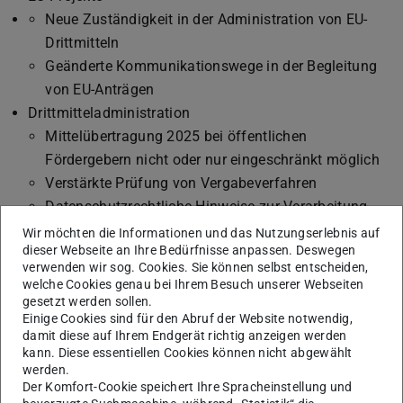
Neue Zuständigkeit in der Administration von EU-
Drittmitteln
Geänderte Kommunikationswege in der Begleitung
von EU-Anträgen
Drittmitteladministration
Mittelübertragung 2025 bei öffentlichen
Fördergebern nicht oder nur eingeschränkt möglich
Verstärkte Prüfung von Vergabeverfahren
Datenschutzrechtliche Hinweise zur Verarbeitung
von personenbezogenen Daten bei der Beantragung
Wir möchten die Informationen und das Nutzungserlebnis auf
dieser Webseite an Ihre Bedürfnisse anpassen. Deswegen
und Abrechnung von Drittmittelprojekten
verwenden wir sog. Cookies. Sie können selbst entscheiden,
Fristen zur Abgabe der Zwischennachweise für 2024
welche Cookies genau bei Ihrem Besuch unserer Webseiten
Forschungsförderung
gesetzt werden sollen.
Einige Cookies sind für den Abruf der Website notwendig,
Bundesprojekte Unterschriften im Portal easy online:
damit diese auf Ihrem Endgerät richtig anzeigen werden
Veranstaltungsreihe zu Antragsmöglichkeiten in
kann. Diese essentiellen Cookies können nicht abgewählt
Horizon Europe:
werden.
Der Komfort-Cookie speichert Ihre Spracheinstellung und
Wissenschaftlicher Nachwuchs / Ingenium