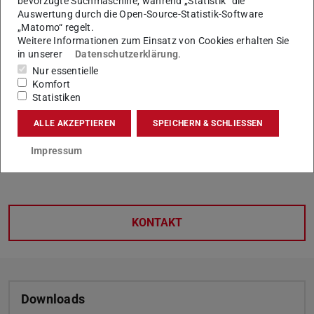
bevorzugte Suchmaschine, während „Statistik“ die
PromovierDA
Auswertung durch die Open-Source-Statistik-Software
„Matomo“ regelt.
Außerfachliche Kooperationsworkshops
Weitere Informationen zum Einsatz von Cookies erhalten Sie
Gründungsförderung und Innovationsmanagement –
in unserer
Datenschutzerklärung
.
HIGHEST
Nur essentielle
Start-up & Innovation Day am 26. September 2024
Komfort
Statistiken
TU-Ideenwettbewerb 2024
TUDa Spin-Off Label
ALLE AKZEPTIEREN
SPEICHERN & SCHLIESSEN
Personalveränderungen
Impressum
Informationen lesen
(PDF-Datei)
(wird in neuem Tab geöffnet)
KONTAKT
Downloads