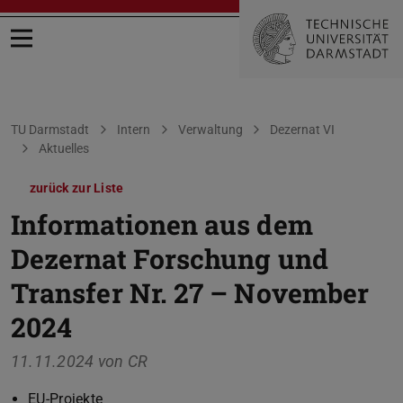
Menü öffnen
Sie befinden sich hier:
TU Darmstadt
Intern
Verwaltung
Dezernat VI
Aktuelles
zurück zur Liste
Informationen aus dem
Dezernat Forschung und
Transfer Nr. 27 – November
2024
11.11.2024 von
CR
EU-Projekte