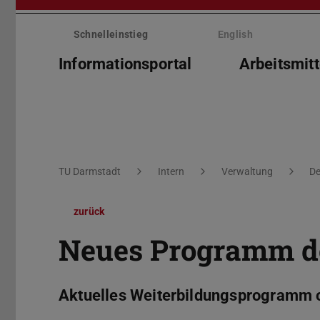
Menü
überspringen
Schnelleinstieg
English
Informationsportal
Arbeitsmitt
Sie befinden sich hier:
TU Darmstadt
Intern
Verwaltung
De
zurück
Neues Programm de
Aktuelles Weiterbildungsprogramm 