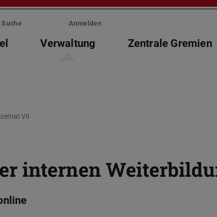
Suche
Anmelden
el
Verwaltung
Zentrale Gremien
zernat VII
r internen Weiterbild
online