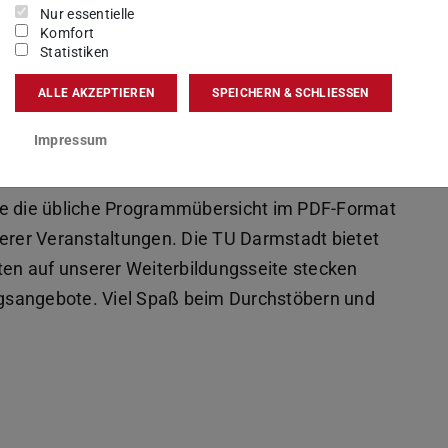
Nur essentielle
Komfort
Statistiken
ALLE AKZEPTIEREN
SPEICHERN & SCHLIESSEN
Impressum
ie die übliche Programmübersicht im PDF-Format
serer Veranstaltungen. Die TU Darmstadt bietet
iten auf unserer Weiterbildungsseite stecken
gsangebote. Viel Spaß beim Durchstöbern und