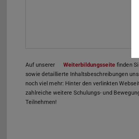
Auf unserer
Weiterbildungsseite
finden S
sowie detaillierte Inhaltsbeschreibungen un
noch viel mehr: Hinter den verlinkten Webse
zahlreiche weitere Schulungs- und Bewegun
Teilnehmen!