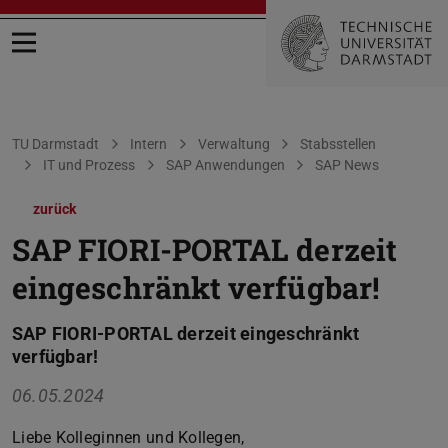
Menü öffnen
Sie befinden sich hier:
TU Darmstadt
Intern
Verwaltung
Stabsstellen
IT und Prozess
SAP Anwendungen
SAP News
zurück
SAP FIORI-PORTAL derzeit
eingeschränkt verfügbar!
SAP FIORI-PORTAL derzeit eingeschränkt
verfügbar!
06.05.2024
Liebe Kolleginnen und Kollegen,