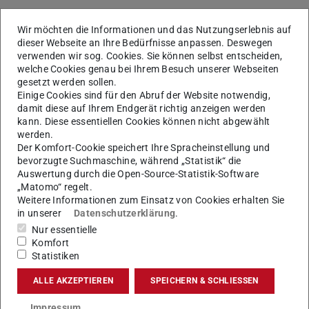
aktuell funktionieren einige Apps im SAP Fiori-Portal
Wir möchten die Informationen und das Nutzungserlebnis auf
nicht.
dieser Webseite an Ihre Bedürfnisse anpassen. Deswegen
verwenden wir sog. Cookies. Sie können selbst entscheiden,
An der Fehlerbehebung wird bereits mit Hochdruck
welche Cookies genau bei Ihrem Besuch unserer Webseiten
gearbeitet.
gesetzt werden sollen.
Einige Cookies sind für den Abruf der Website notwendig,
Wir bitten um Ihr Verständnis!
damit diese auf Ihrem Endgerät richtig anzeigen werden
kann. Diese essentiellen Cookies können nicht abgewählt
Mit freundlichen Grüßen
werden.
SAP Anwendungen
Der Komfort-Cookie speichert Ihre Spracheinstellung und
bevorzugte Suchmaschine, während „Statistik“ die
Auswertung durch die Open-Source-Statistik-Software
„Matomo“ regelt.
Weitere Informationen zum Einsatz von Cookies erhalten Sie
KONTAKT
in unserer
Datenschutzerklärung
.
Nur essentielle
Komfort
Statistiken
ALLE AKZEPTIEREN
SPEICHERN & SCHLIESSEN
Tags
IT-und Prozesskoordination
Impressum