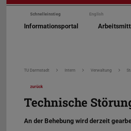
Menü
überspringen
Schnelleinstieg
English
Informationsportal
Arbeitsmitt
Sie befinden sich hier:
TU Darmstadt
Intern
Verwaltung
St
zurück
Technische Störung
An der Behebung wird derzeit gearbe