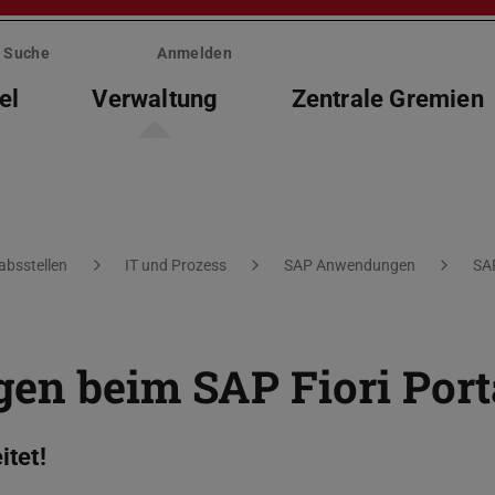
Suche
Anmelden
el
Verwaltung
Zentrale Gremien
absstellen
IT und Prozess
SAP Anwendungen
SA
en beim SAP Fiori Port
itet!