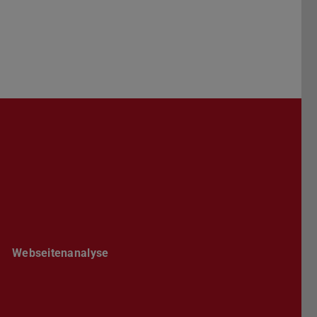
Darmstadt
r TU Darmstadt
Seite der TU Darmstadt
Tube-Kanal der TU Darmstadt
Webseitenanalyse