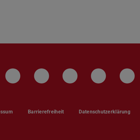
LinkedIn-Seite der TU Darmstadt
Instagram-Kanal der TU 
Bluesky-Kanal de
Facebook-
You
essum
Barrierefreiheit
Datenschutzerklärung