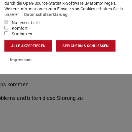
durch die Open-Source-Statistik-Software „Matomo“ regelt.
Weitere Informationen zum Einsatz von Cookies erhalten Sie in
unserer
Datenschutzerklärung
.
Nur essentielle
Komfort
Statistiken
ALLE AKZEPTIEREN
SPEICHERN & SCHLIESSEN
Impressum
Fiori Portals kommt es aktuell zu Problemen bei
Apps kommen.
oblems und bitten diese Störung zu