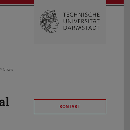
Suche öffnen
Zur Start
P News
al
KONTAKT