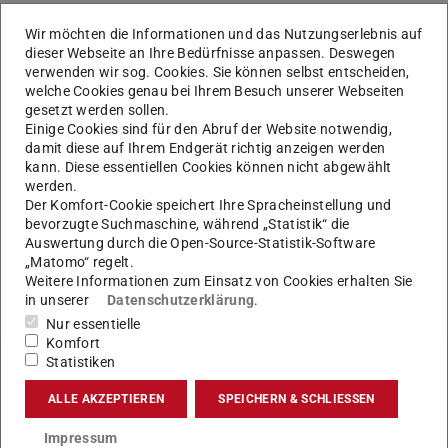
Die Ethikkommission der TU Darmstadt ist – dem
Wir möchten die Informationen und das Nutzungserlebnis auf
Forschungsprofil einer Technischen Universität
dieser Webseite an Ihre Bedürfnisse anpassen. Deswegen
entsprechend – breit interdisziplinär
verwenden wir sog. Cookies. Sie können selbst entscheiden,
zusammengesetzt. Damit die Ethikkommission
welche Cookies genau bei Ihrem Besuch unserer Webseiten
transparent und in Verantwortung für die gesamte
gesetzt werden sollen.
Einige Cookies sind für den Abruf der Website notwendig,
Universität arbeitet, sind alle Statusgruppen im
damit diese auf Ihrem Endgerät richtig anzeigen werden
Gremium vertreten. Die Mitglieder werden in
kann. Diese essentiellen Cookies können nicht abgewählt
Absprache mit den Statusgruppen seitens des
werden.
Präsidiums vorgeschlagen und durch den Senat
Der Komfort-Cookie speichert Ihre Spracheinstellung und
bevorzugte Suchmaschine, während „Statistik“ die
bestätigt.
Auswertung durch die Open-Source-Statistik-Software
„Matomo“ regelt.
Weitere Informationen zum Einsatz von Cookies erhalten Sie
KONTAKT
in unserer
Datenschutzerklärung
.
Nur essentielle
Komfort
Statistiken
Formulare
ALLE AKZEPTIEREN
SPEICHERN & SCHLIESSEN
Impressum