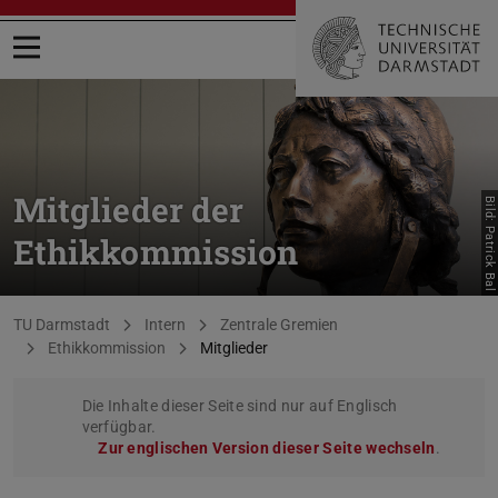
Menü öffnen
Mitglieder der
Bild: Patrick Bal
Ethikkommission
Sie befinden sich hier:
TU Darmstadt
Intern
Zentrale Gremien
Ethikkommission
Mitglieder
Die Inhalte dieser Seite sind nur auf Englisch
verfügbar.
Zur englischen Version dieser Seite wechseln
.