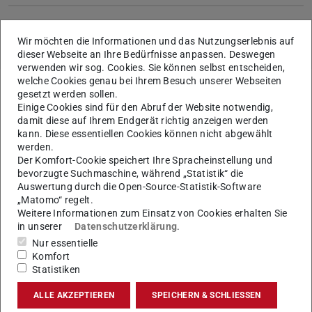
Mehr erfahren
Wir möchten die Informationen und das Nutzungserlebnis auf
dieser Webseite an Ihre Bedürfnisse anpassen. Deswegen
verwenden wir sog. Cookies. Sie können selbst entscheiden,
welche Cookies genau bei Ihrem Besuch unserer Webseiten
gesetzt werden sollen.
Beiräte und Kommissionen an der
Einige Cookies sind für den Abruf der Website notwendig,
TU Darmstadt
damit diese auf Ihrem Endgerät richtig anzeigen werden
kann. Diese essentiellen Cookies können nicht abgewählt
werden.
Der Komfort-Cookie speichert Ihre Spracheinstellung und
Beirat zur Forschungsorientierten
bevorzugte Suchmaschine, während „Statistik“ die
Auswertung durch die Open-Source-Statistik-Software
Gleichstellung
„Matomo“ regelt.
Weitere Informationen zum Einsatz von Cookies erhalten Sie
in unserer
Datenschutzerklärung
.
Nur essentielle
Komfort
Statistiken
ALLE AKZEPTIEREN
SPEICHERN & SCHLIESSEN
Wissenschaftlicher Rat