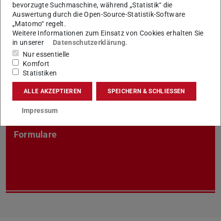
bevorzugte Suchmaschine, während „Statistik“ die
hierzu vorgelegt werden, mit der Zivilklausel der TU
Auswertung durch die Open-Source-Statistik-Software
Darmstadt vorzunehmen.
„Matomo“ regelt.
Weitere Informationen zum Einsatz von Cookies erhalten Sie
Die Mitglieder der Ethikkommission werden vom Senat
in unserer
Datenschutzerklärung
.
benannt und setzen sich aus Angehörigen aller
Nur essentielle
Statusgruppen zusammen. Aufgaben und
Komfort
Statistiken
Zusammensetzung der Ethikkommission legt die Satzung
des Gremiums fest.
ALLE AKZEPTIEREN
SPEICHERN & SCHLIESSEN
Impressum
Formulare