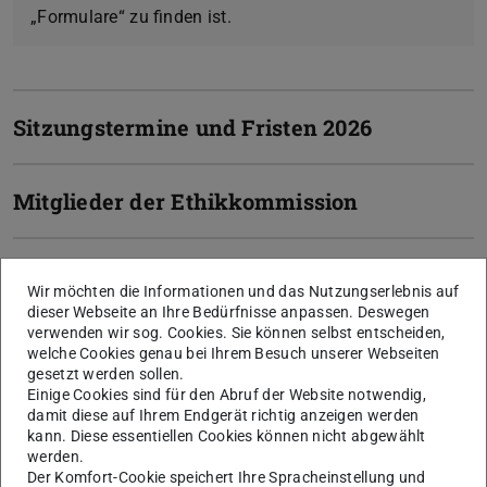
„Formulare“ zu finden ist.
Sitzungstermine und Fristen 2026
Mitglieder der Ethikkommission
Wir möchten die Informationen und das Nutzungserlebnis auf
Die ethische Prüfung und Beurteilung geschieht auf
dieser Webseite an Ihre Bedürfnisse anpassen. Deswegen
Antrag von Wissenschaftlerinnen und Wissenschaftlern
verwenden wir sog. Cookies. Sie können selbst entscheiden,
der Universität und betrifft insbesondere Untersuchungen
welche Cookies genau bei Ihrem Besuch unserer Webseiten
gesetzt werden sollen.
an Menschen, an von Menschen genommenen Proben
Einige Cookies sind für den Abruf der Website notwendig,
oder Forschung mit personenbezogenen Daten.
damit diese auf Ihrem Endgerät richtig anzeigen werden
kann. Diese essentiellen Cookies können nicht abgewählt
Daneben ist es Aufgabe der Ethikkommission,
werden.
Bewertungen der Vereinbarkeit von Vorhaben, die ihr
Der Komfort-Cookie speichert Ihre Spracheinstellung und