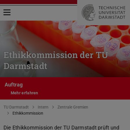
Menü öffnen
Ethikkommission der TU
Darmstadt
Auftrag
Mehr erfahren
Sie befinden sich hier:
TU Darmstadt
Intern
Zentrale Gremien
Ethikkommission
Die Ethikkommission der TU Darmstadt prüft und