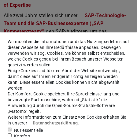
of Expertise
Alle zwei Jahre stellen sich unser
SAP-Technologie-
Team und die SAP-Businessexperten („SAP
Kompetenzteam“)
den SAP-Auditoren, um das
Qualitätssiegel als SAP Customer Center of Expertise zu
Wir möchten die Informationen und das Nutzungserlebnis auf
erlangen. Seit nunmehr acht Jahren halten wir diese
dieser Webseite an Ihre Bedürfnisse anpassen. Deswegen
verwenden wir sog. Cookies. Sie können selbst entscheiden,
Zertifizierung erfolgreich aufrecht – ein klarer Beleg für
welche Cookies genau bei Ihrem Besuch unserer Webseiten
unsere nachhaltige SAP-Expertise.
gesetzt werden sollen.
Einige Cookies sind für den Abruf der Website notwendig,
Das SAP CCoE bildet die Schnittstelle zwischen den
damit diese auf Ihrem Endgerät richtig anzeigen werden
Nutzenden und den für die in SAP abgebildeten Prozesse
kann. Diese essentiellen Cookies können nicht abgewählt
werden.
der Universität und bündelt das vorhandene SAP
Der Komfort-Cookie speichert Ihre Spracheinstellung und
Expertenwissen an der TU Darmstadt. Im Fokus der SAP-
bevorzugte Suchmaschine, während „Statistik“ die
Zertifizierung stehen SAP-Themen wie IT-Systembetrieb,
Auswertung durch die Open-Source-Statistik-Software
„Matomo“ regelt.
Support sowie Prozesse.
Weitere Informationen zum Einsatz von Cookies erhalten Sie
in unserer
Datenschutzerklärung
.
Neu hat sich dabei der Schwerpunkt hin zum Einsatz
Nur essentielle
neuer cloudbasierter Technologien verschoben, sowie die
Komfort