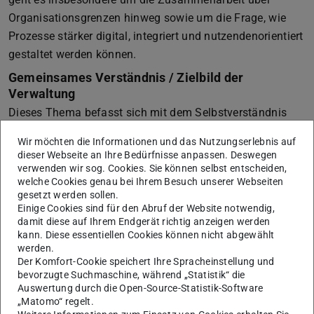
Organisationsgrenzen hinweg sowie um die Frage, wie
Prozesse stärker digital, integriert und nutzendenorientiert
gestaltet werden können.
Gemeinsames Verständnis / Zielbild der
Verwaltung
Dieses Thema befasst sich mit dem Selbstverständnis
der Verwaltung und ihrer Rolle bei der Unterstützung von
Wir möchten die Informationen und das Nutzungserlebnis auf
Forschung, Studium und Lehre sowie xchange. Im Fokus
dieser Webseite an Ihre Bedürfnisse anpassen. Deswegen
stehen Fragen der Zusammenarbeit, der
verwenden wir sog. Cookies. Sie können selbst entscheiden,
welche Cookies genau bei Ihrem Besuch unserer Webseiten
Ermöglichungskultur sowie gemeinsame Leitlinien für das
gesetzt werden sollen.
Verwaltungshandeln.
Einige Cookies sind für den Abruf der Website notwendig,
damit diese auf Ihrem Endgerät richtig anzeigen werden
Interne Kommunikation
kann. Diese essentiellen Cookies können nicht abgewählt
Im Mittelpunkt stehen die interne Kommunikation und der
werden.
Der Komfort-Cookie speichert Ihre Spracheinstellung und
Austausch von Wissen an der TU Darmstadt. Ziel ist es,
bevorzugte Suchmaschine, während „Statistik“ die
Informationsflüsse, Transparenz und Zusammenarbeit
Auswertung durch die Open-Source-Statistik-Software
weiter zu verbessern und den Wissenstransfer über
„Matomo“ regelt.