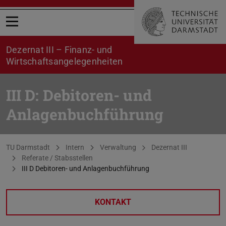
Menü öffnen
Dezernat III – Finanz- und
Wirtschaftsangelegenheiten
III D: Debitoren- und
Anlagenbuchführung
Sie befinden sich hier:
TU Darmstadt
Intern
Verwaltung
Dezernat III
Referate / Stabsstellen
III D Debitoren- und Anlagenbuchführung
KONTAKT