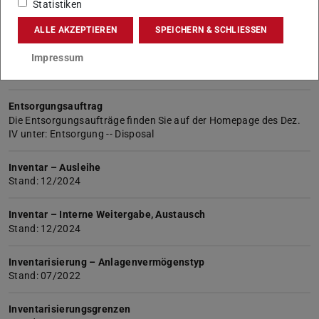
Statistiken
Einzahlung – Dauer
Stand: 1/2025
ALLE AKZEPTIEREN
SPEICHERN & SCHLIESSEN
Impressum
Einzahlung – unbar
Stand: 1/2025
Entsorgungsauftrag
Die Entsorgungsaufträge finden Sie auf der Homepage des Dez.
IV unter: Entsorgung -- Disposal
Inventar – Ausleihe
Stand: 12/2024
Inventar – Interne Weitergabe, Austausch
Stand: 12/2024
Inventarisierung – Anlagenvermögenstyp
Stand: 07/2022
Inventarisierungsgrenzen