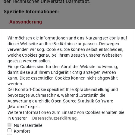
der Technischen Universität Darmstadt.
Spezielle Informationen:
Aussonderung
Formulare
Wir möchten die Informationen und das Nutzungserlebnis auf
Kontoauszug
dieser Webseite an Ihre Bedürfnisse anpassen. Deswegen
verwenden wir sog. Cookies. Sie können selbst entscheiden,
welche Cookies genau bei Ihrem Besuch unserer Webseiten
gesetzt werden sollen.
Dokumente und Formulare
Einige Cookies sind für den Abruf der Website notwendig,
damit diese auf Ihrem Endgerät richtig anzeigen werden
kann. Diese essentiellen Cookies können nicht abgewählt
Anlage im Bau – Laufzettel
werden.
Stand: 12/2024
Der Komfort-Cookie speichert Ihre Spracheinstellung und
bevorzugte Suchmaschine, während „Statistik“ die
Anlage im Bau – Laufzettel Kurzanleitung
Auswertung durch die Open-Source-Statistik-Software
Stand: 04/2024
„Matomo“ regelt.
Weitere Informationen zum Einsatz von Cookies erhalten Sie
in unserer
Datenschutzerklärung
.
Bankverbindung Auslandsrückzahlung
Nur essentielle
Stand: 1/2025
Komfort