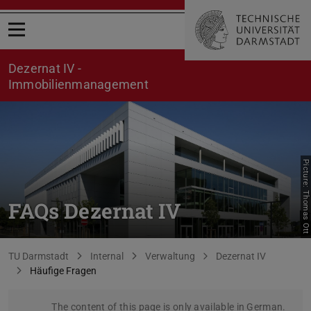
Open menu
Dezernat IV -
Immobilienmanagement
Picture: Thomas Ott
FAQs Dezernat IV
You are here:
TU Darmstadt
Internal
Verwaltung
Dezernat IV
Häufige Fragen
The content of this page is only available in German.