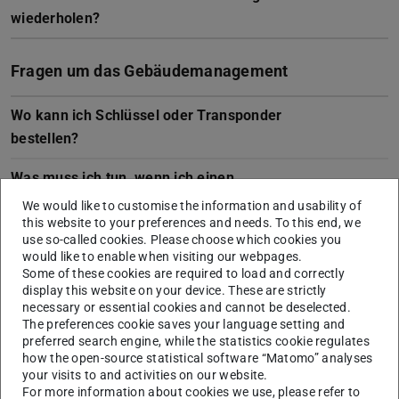
wiederholen?
Fragen um das Gebäudemanagement
Wo kann ich Schlüssel oder Transponder
bestellen?
Was muss ich tun, wenn ich einen
Reinigungsmangel feststelle?
We would like to customise the information and usability of
this website to your preferences and needs. To this end, we
Wie erhalte ich meine Mobilitätskarte für
use so-called cookies. Please choose which cookies you
would like to enable when visiting our webpages.
Beschäftigte?
Some of these cookies are required to load and correctly
display this website on your device. These are strictly
Wen kann ich wann im Notfall erreichen?
necessary or essential cookies and cannot be deselected.
The preferences cookie saves your language setting and
Was ist bei einem Notfall zu tun?
preferred search engine, while the statistics cookie regulates
how the open-source statistical software “Matomo” analyses
your visits to and activities on our website.
Kurzzeitige Vermietungen von Räumen und
For more information about cookies we use, please refer to