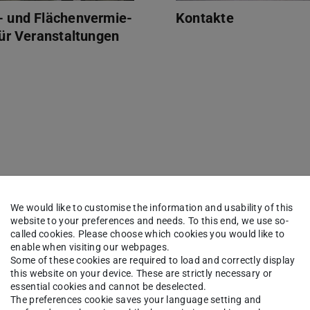
 und Flächenvermie-
Kontakte
für Veranstaltungen
We would like to customise the information and usability of this
website to your preferences and needs. To this end, we use so-
called cookies. Please choose which cookies you would like to
enable when visiting our webpages.
Some of these cookies are required to load and correctly display
this website on your device. These are strictly necessary or
essential cookies and cannot be deselected.
The preferences cookie saves your language setting and