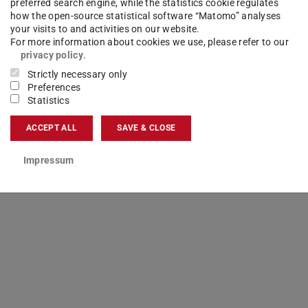
preferred search engine, while the statistics cookie regulates
how the open-source statistical software “Matomo” analyses
your visits to and activities on our website.
For more information about cookies we use, please refer to our
privacy policy
.
Formulare und
Strictly necessary only
Preferences
Dokumente
Statistics
ACCEPT ALL
SAVE & CLOSE
Impressum