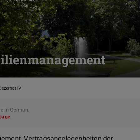
bilienmanagement
Dezernat IV
le in German.
 page
.
gement, Vertragsangelegenheiten der