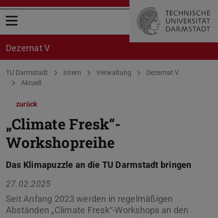
Menü öffnen
Dezernat V
Sie befinden sich hier:
TU Darmstadt
Intern
Verwaltung
Dezernat V
Aktuell
zurück
„Climate Fresk“-
Workshopreihe
Das Klimapuzzle an die TU Darmstadt bringen
27.02.2025
Seit Anfang 2023 werden in regelmäßigen
Abständen „Climate Fresk“-Workshops an den