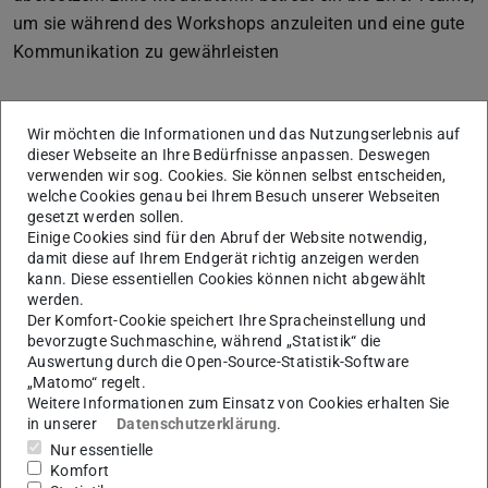
um sie während des Workshops anzuleiten und eine gute
Kommunikation zu gewährleisten
Wir möchten die Informationen und das Nutzungserlebnis auf
dieser Webseite an Ihre Bedürfnisse anpassen. Deswegen
verwenden wir sog. Cookies. Sie können selbst entscheiden,
welche Cookies genau bei Ihrem Besuch unserer Webseiten
gesetzt werden sollen.
Einige Cookies sind für den Abruf der Website notwendig,
damit diese auf Ihrem Endgerät richtig anzeigen werden
kann. Diese essentiellen Cookies können nicht abgewählt
werden.
Der Komfort-Cookie speichert Ihre Spracheinstellung und
bevorzugte Suchmaschine, während „Statistik“ die
Workshop-Teilnahme oder eigene
Auswertung durch die Open-Source-Statistik-Software
Veranstaltung
„Matomo“ regelt.
Weitere Informationen zum Einsatz von Cookies erhalten Sie
Auf der Veranstaltungsseite des Büros für
in unserer
Datenschutzerklärung
.
Nachhaltigkeit erfahren Sie, wann der
nächste
Nur essentielle
„Climate Fresk-Workshop“
an der TU Darmstadt
Komfort