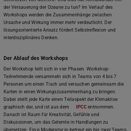
der Versauerung der Ozeane zu tun? Im Verlauf des
Workshops werden die Zusammenhänge zwischen
Ursache und Wirkung immer mehr verdeutlicht. Der
lösungsorientierte Ansatz fördert Selbstreflexion und
interdisziplinäres Denken.
Der Ablauf des Workshops
Der Workshop teilt sich in vier Phasen. Workshop-
Teilnehmende versammeln sich in Teams von 4 bis 7
Personen um einen Tisch und versuchen gemeinsam die
Karten in einen Wirkungszusammenhang zu bringen.
Dabei stellt jede Karte einen Teilaspekt der Klimakrise
graphisch dar, und ist aus dem
IPCC
(wird in neuem Tab 
entnommen.
Danach ist Raum für Kreativität, Gefühle und
Diskussionen, um das Gelernte in Handlungen zu
übersetzen. Ein:e Moderator:in betreut ein bis zwei Teams,