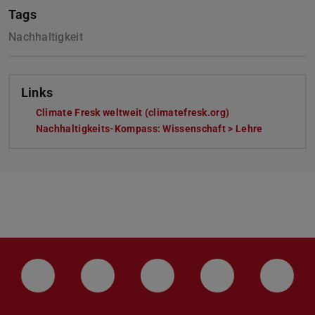
Tags
Nachhaltigkeit
Links
Climate Fresk weltweit (climatefresk.org)
(wird in neuem Ta
Nachhaltigkeits-Kompass: Wissenschaft > Lehre
LinkedIn-Seite der TU Darmstadt
Instagram-Kanal der TU Darmstad
Bluesky-Kanal der TU D
Facebook-Seite
YouTu