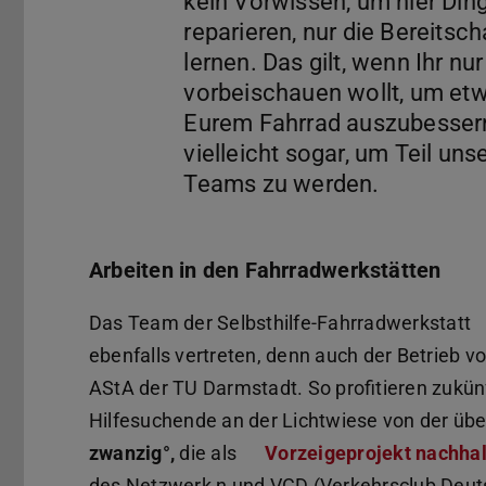
kein Vorwissen, um hier Din
reparieren, nur die Bereitsch
lernen. Das gilt, wenn Ihr nu
vorbeischauen wollt, um et
Eurem Fahrrad auszubessern
vielleicht sogar, um Teil uns
Arbeiten in den Fahrradwerkstätten
Das Team der Selbsthilfe-Fahrradwerkstatt
ebenfalls vertreten, denn auch der Betrieb v
AStA der TU Darmstadt. So profitieren zukün
Hilfesuchende an der Lichtwiese von der übe
zwanzig°,
die als
Vorzeigeprojekt nachhal
des Netzwerk n und VCD (Verkehrsclub Deu