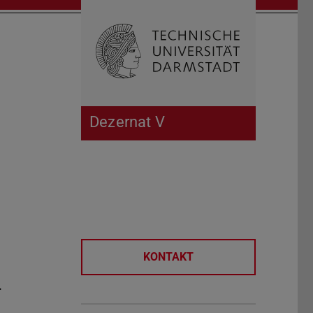
Suche öffnen
Zur Start
Dezernat V
KONTAKT
-