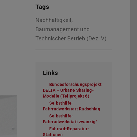
Tags
Nachhaltigkeit,
Baumanagement und
Technischer Betrieb (Dez. V)
Links
Bundesforschungsprojekt
DELTA – Urbane Sharing-
Modelle (Teilprojekt 6)
(wird in neuem Tab geö
Selbsthilfe-
Fahrradwerkstatt Radschlag
(wird in neuem Ta
Selbsthilfe-
Fahrradwerkstatt zwanzig°
(wird in neuem Tab
Fahrrad-Reparatur-
Stationen