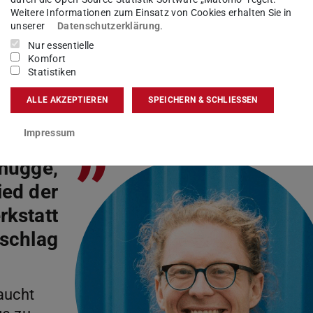
achbereich Architektur – Fachgebiet Plastisches
Weitere Informationen zum Einsatz von Cookies erhalten Sie in
unserer
Datenschutzerklärung
.
wird in neuem Tab geöffnet)
 das erst kürzlich nach Entwürfen der
Nur essentielle
es ganzen Abends wurde dort zum freien Malen
Komfort
hnibbel Schlitten“
von
foodsharing Darmstadt
(wird
Statistiken
r die musikalische Untermalung legte das
ALLE AKZEPTIEREN
SPEICHERN & SCHLIESSEN
n neuem Tab geöffnet)
Plattentellern Musik auf.
Impressum
”
mugge,
ied der
rkstatt
schlag
raucht