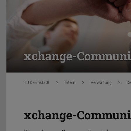
xchange-Communi
Sie befinden sich hier:
TU Darmstadt
Intern
Verwaltung
De
xchange-Communi