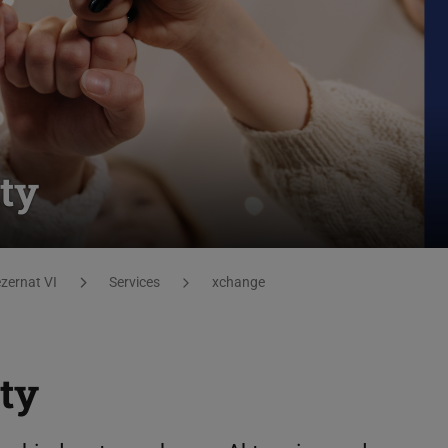
ty
zernat VI
Services
xchange
ty