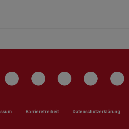
LinkedIn-Seite der TU Darmstadt
Instagram-Kanal der TU 
Bluesky-Kanal de
Facebook-
You
essum
Barrierefreiheit
Datenschutzerklärung