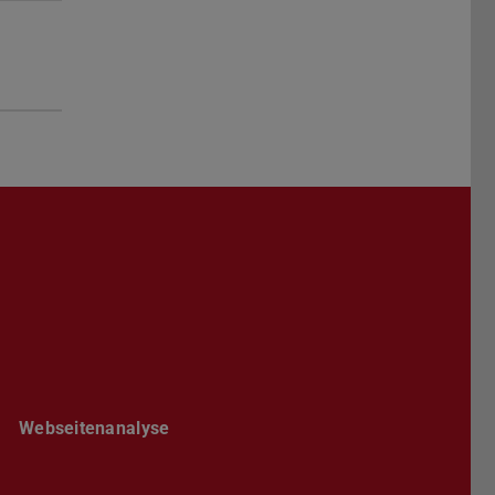
Darmstadt
r TU Darmstadt
Seite der TU Darmstadt
Tube-Kanal der TU Darmstadt
Webseitenanalyse