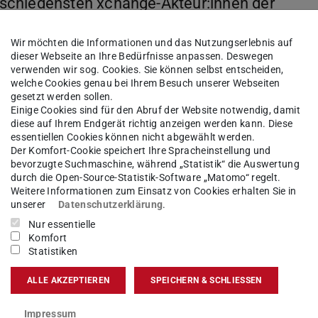
schiedensten xchange-Akteur:innen der
 den zentralen Einheiten und der
r xchange-Community treffen wir uns
Wir möchten die Informationen und das Nutzungserlebnis auf
dieser Webseite an Ihre Bedürfnisse anpassen. Deswegen
an der TU Darmstadt in den Austausch
verwenden wir sog. Cookies. Sie können selbst entscheiden,
le Austausch im Vordergrund.
welche Cookies genau bei Ihrem Besuch unserer Webseiten
gesetzt werden sollen.
der TU Darmstadt leben uns
Einige Cookies sind für den Abruf der Website notwendig, damit
diese auf Ihrem Endgerät richtig anzeigen werden kann. Diese
essentiellen Cookies können nicht abgewählt werden.
Der Komfort-Cookie speichert Ihre Spracheinstellung und
bevorzugte Suchmaschine, während „Statistik“ die Auswertung
durch die Open-Source-Statistik-Software „Matomo“ regelt.
Weitere Informationen zum Einsatz von Cookies erhalten Sie in
h aus den
xchange-Koordinator:innen
der
unserer
Datenschutzerklärung
.
ommunity durch Vertreter:innen der
xchange-
Nur essentielle
C und der ULB.
Komfort
Statistiken
ALLE AKZEPTIEREN
SPEICHERN & SCHLIESSEN
-Community Treffen
Impressum