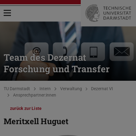
Menü öffnen
Team des Dezernat
Forschung und Transfer
Sie befinden sich hier:
TU Darmstadt
Intern
Verwaltung
Dezernat VI
Ansprechpartner:innen
zurück zur Liste
Meritxell Huguet