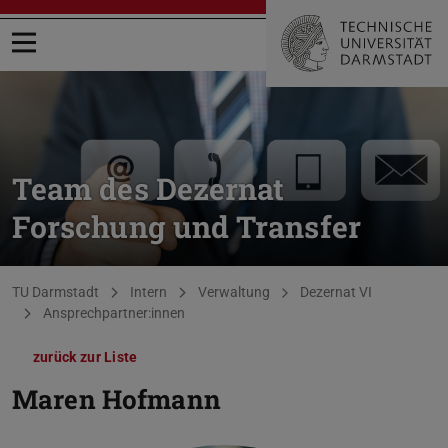
Menü öffnen
Team des Dezernat
Forschung und Transfer
Sie befinden sich hier:
TU Darmstadt
Intern
Verwaltung
Dezernat VI
Ansprechpartner:innen
zurück zur Liste
Maren Hofmann