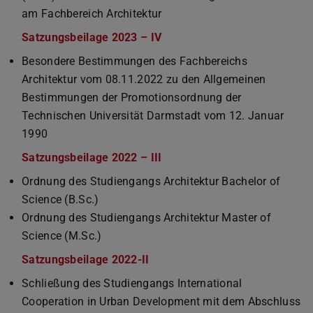
am Fachbereich Architektur
Satzungsbeilage 2023 – IV
(PDF-Datei)
(wird in neuem Tab geöffnet
Besondere Bestimmungen des Fachbereichs
Architektur vom 08.11.2022 zu den Allgemeinen
Bestimmungen der Promotionsordnung der
Technischen Universität Darmstadt vom 12. Januar
1990
Satzungsbeilage 2022 – III
(PDF-Datei)
(wird in neuem Tab geöffnet
Ordnung des Studiengangs Architektur Bachelor of
Science (B.Sc.)
Ordnung des Studiengangs Architektur Master of
Science (M.Sc.)
Satzungsbeilage 2022-II
(PDF-Datei)
(wird in neuem Tab geöffnet)
Schließung des Studiengangs International
Cooperation in Urban Development mit dem Abschluss