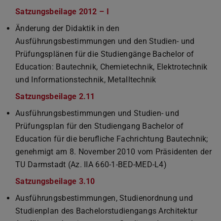
Satzungsbeilage 2012 – I
(PDF-Datei)
(wird in neuem Tab geöffnet)
Änderung der Didaktik in den
Ausführungsbestimmungen und den Studien- und
Prüfungsplänen für die Studiengänge Bachelor of
Education: Bautechnik, Chemietechnik, Elektrotechnik
und Informationstechnik, Metalltechnik
Satzungsbeilage 2.11
(PDF-Datei)
(wird in neuem Tab geöffnet)
Ausführungsbestimmungen und Studien- und
Prüfungsplan für den Studiengang Bachelor of
Education für die berufliche Fachrichtung Bautechnik;
genehmigt am 8. November 2010 vom Präsidenten der
TU Darmstadt (Az. IIA 660-1-BED-MED-L4)
Satzungsbeilage 3.10
(PDF-Datei)
(wird in neuem Tab geöffnet)
Ausführungsbestimmungen, Studienordnung und
Studienplan des Bachelorstudiengangs Architektur