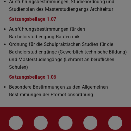
Ausführungsbestimmungen, Studienordnung und
Studienplan des Masterstudiengangs Architektur
Satzungsbeilage 1.07
(PDF-Datei)
(wird in neuem Tab geöffnet)
Ausführungsbestimmungen für den
Bachelorstudiengang Bautechnik
Ordnung für die Schulpraktischen Studien für die
Bachelorstudiengänge (Gewerblich-technische Bildung)
und Masterstudiengänge (Lehramt an beruflichen
Schulen)
Satzungsbeilage 1.06
(PDF-Datei)
(wird in neuem Tab geöffnet)
Besondere Bestimmungen zu den Allgemeinen
Bestimmungen der Promotionsordnung
LinkedIn-Seite der TU Darmstadt
Instagram-Kanal der TU Darmstad
Bluesky-Kanal der TU D
Facebook-Seite
YouTu