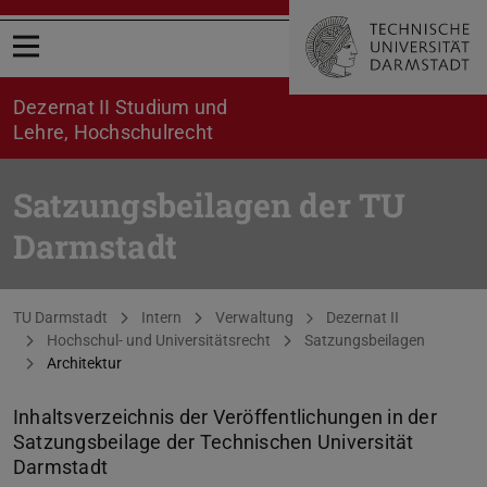
Menü öffnen
Dezernat II Studium und
Lehre, Hochschulrecht
Satzungsbeilagen der TU
Darmstadt
Sie befinden sich hier:
TU Darmstadt
Intern
Verwaltung
Dezernat II
Hochschul- und Universitätsrecht
Satzungsbeilagen
Architektur
Inhaltsverzeichnis der Veröffentlichungen in der
Satzungsbeilage der Technischen Universität
Darmstadt