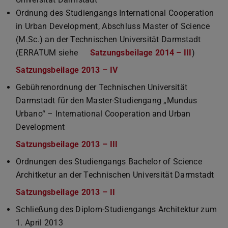
Ordnung des Studiengangs International Cooperation
in Urban Development, Abschluss Master of Science
(M.Sc.) an der Technischen Universität Darmstadt
(ERRATUM siehe
Satzungsbeilage 2014 – III
(PDF-Dat
(wird in 
)
Satzungsbeilage 2013 – IV
(PDF-Datei)
(wird in neuem Tab geöffnet
Gebührenordnung der Technischen Universität
Darmstadt für den Master-Studiengang „Mundus
Urbano“ – International Cooperation and Urban
Development
Satzungsbeilage 2013 – III
(PDF-Datei)
(wird in neuem Tab geöffnet
Ordnungen des Studiengangs Bachelor of Science
Architketur an der Technischen Universität Darmstadt
Satzungsbeilage 2013 – II
(PDF-Datei)
(wird in neuem Tab geöffnet)
Schließung des Diplom-Studiengangs Architektur zum
1. April 2013