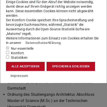
Einige Cookies sind für den Abruf der Website notwendig,
technische Bildung – Bautechnik mit dem Abschluss
damit diese auf Ihrem Endgerät richtig anzeigen werden
kann. Diese essentiellen Cookies können nicht abgewählt
Bachelor of Education an der Technischen Universität
werden.
Darmstadt
Der Komfort-Cookie speichert Ihre Spracheinstellung und
bevorzugte Suchmaschine, während „Statistik“ die
Satzungsbeilage 2014 – III
(PDF-Datei)
(wird in neuem Tab geöffnet
Auswertung durch die Open-Source-Statistik-Software
„Matomo“ regelt.
ERRATUM: In der Satzungsbeilage 2014-II, zu § 2(1):
Weitere Informationen zum Einsatz von Cookies erhalten Sie
Akademische Grade wird der zweite Satz (Bitte nach
in unserer
Datenschutzerklärung
.
dem Ausfüllen dieser Felder wie oben beschrieben
Nur essentielle
Komfort
aktualisieren.) gestrichen.
Statistiken
Satzungsbeilage 2014 – II
(PDF-Datei)
(wird in neuem Tab geöffnet)
ALLE AKZEPTIEREN
SPEICHERN & SCHLIESSEN
Ordnung des Studiengangs Gewerblich-technische
Bildung – Bautechnik, Abschluss Bachelor of
Impressum
Education (B.Ed.) an der Technischen Universität
Darmstadt
Ordnung des Studiengangs Architektur, Abschluss
Master of Science (M.Sc.) an der Technischen
Universität Darmstadt