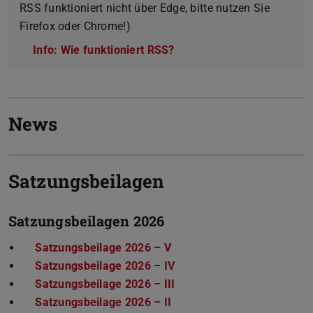
RSS funktioniert nicht über Edge, bitte nutzen Sie
Firefox oder Chrome!)
Info: Wie funktioniert RSS?
News
Satzungsbeilagen
Satzungsbeilagen 2026
Satzungsbeilage 2026 – V
(PDF-Datei)
(wird in neuem Tab geöffn
Satzungsbeilage 2026 – IV
(PDF-Datei)
(wird in neuem Tab geöffn
Satzungsbeilage 2026 – III
(PDF-Datei)
(wird in neuem Tab geöffn
Satzungsbeilage 2026 – II
(PDF-Datei)
(wird in neuem Tab geöffn