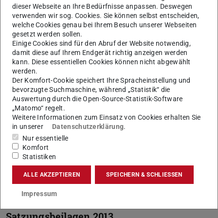
dieser Webseite an Ihre Bedürfnisse anpassen. Deswegen
Satzungsbeilagen 2019
verwenden wir sog. Cookies. Sie können selbst entscheiden,
welche Cookies genau bei Ihrem Besuch unserer Webseiten
gesetzt werden sollen.
Einige Cookies sind für den Abruf der Website notwendig,
Satzungsbeilagen 2018
damit diese auf Ihrem Endgerät richtig anzeigen werden
kann. Diese essentiellen Cookies können nicht abgewählt
werden.
Der Komfort-Cookie speichert Ihre Spracheinstellung und
Satzungsbeilagen 2017
bevorzugte Suchmaschine, während „Statistik“ die
Auswertung durch die Open-Source-Statistik-Software
„Matomo“ regelt.
Satzungsbeilagen 2016
Weitere Informationen zum Einsatz von Cookies erhalten Sie
in unserer
Datenschutzerklärung
.
Nur essentielle
Satzungsbeilagen 2015
Komfort
Statistiken
ALLE AKZEPTIEREN
SPEICHERN & SCHLIESSEN
Satzungsbeilagen 2014
Impressum
Satzungsbeilagen 2013