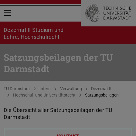
Menü öffnen
Dezernat II Studium und
Lehre, Hochschulrecht
Satzungsbeilagen der TU
Darmstadt
Sie befinden sich hier:
TU Darmstadt
Intern
Verwaltung
Dezernat II
Hochschul- und Universitätsrecht
Satzungsbeilagen
Die Übersicht aller Satzungsbeilagen der TU
Darmstadt