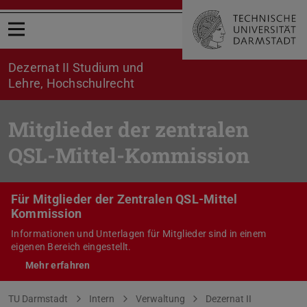
Menü öffnen
Dezernat II Studium und
Lehre, Hochschulrecht
Mitglieder der zentralen
QSL-Mittel-Kommission
Für Mitglieder der Zentralen QSL-Mittel
Kommission
Informationen und Unterlagen für Mitglieder sind in einem
eigenen Bereich eingestellt.
Mehr erfahren
Sie befinden sich hier:
TU Darmstadt
Intern
Verwaltung
Dezernat II