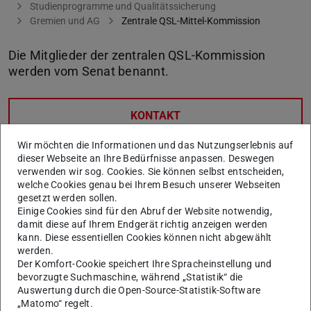
Studienprogramme und Qualitätssicherung
Gremien und AG
Zentrale QSL-Mittel-Kommission
Die Mitglieder der zentralen QSL-Kommission
werden vom Senat benannt.
KONTAKT
Wir möchten die Informationen und das Nutzungserlebnis auf
Vorsitz
dieser Webseite an Ihre Bedürfnisse anpassen. Deswegen
verwenden wir sog. Cookies. Sie können selbst entscheiden,
Vizepräsident für Studium und Lehre, Prof. Dr.
welche Cookies genau bei Ihrem Besuch unserer Webseiten
Heribert Warzecha
gesetzt werden sollen.
Einige Cookies sind für den Abruf der Website notwendig,
Professor:innen
damit diese auf Ihrem Endgerät richtig anzeigen werden
Prof. Dr. Ulrich Kohlenbach,
FB 04
kann. Diese essentiellen Cookies können nicht abgewählt
werden.
Prof. Dr.-Ing. Christian Hochberger
, FB 18 (Vertretung)
Der Komfort-Cookie speichert Ihre Spracheinstellung und
Wissenschaftliche Mitarbeiter:innen
bevorzugte Suchmaschine, während „Statistik“ die
Auswertung durch die Open-Source-Statistik-Software
Dr. Volker Schmidts,
FB 07
„Matomo“ regelt.