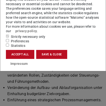
entwickeln, das Ihre Vorhaben erfolgreich umsetzen kann.
necessary or essential cookies and cannot be deselected.
Dabei liegt ein zentraler Fokus auf der Nachhaltigkeit von
The preferences cookie saves your language setting and
Veränderungsprozessen bei gleichzeitiger Einbeziehung
preferred search engine, while the statistics cookie regulates
how the open-source statistical software “Matomo” analyses
der von Veränderung betroffenen Mitarbeiter:innen.
your visits to and activities on our website.
Hier eine thematische Auswahl von
For more information about cookies we use, please refer to
our
privacy policy
.
Veränderungsprozessen:
Strictly necessary only
Entwicklung eines gemeinsamen Verständnisses über
Preferences
die eigene Führungs- und Arbeitskultur etwa bei der
Statistics
Neubesetzung von Führungs- und Leitungspositionen,
ACCEPT ALL
SAVE & CLOSE
der Schaffung neuer Organisationseinheiten und
Forschungsverbünde.
Impressum
Umstrukturierung einer Organisationseinheit mit
veränderten Rollen, Zuständigkeiten oder Steuerungs-
und Führungsmethoden.
Veränderung der Aufbau- und Ablauforganisation unter
Einhaltung budgetärer Zielvorgaben.
Einführung eines strategischen Prozessmanagements.