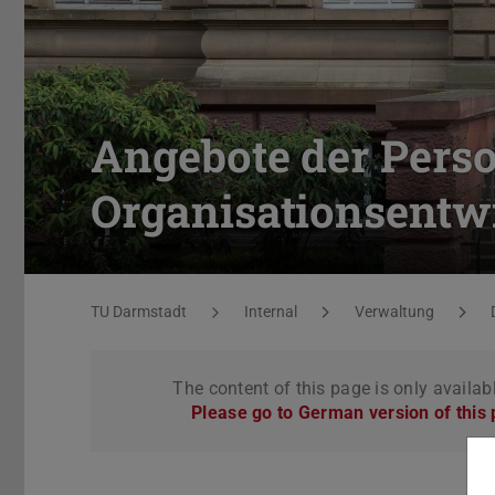
Angebote der Pers
Organisationsentw
You are here:
TU Darmstadt
Internal
Verwaltung
The content of this page is only availab
Please go to German version of this