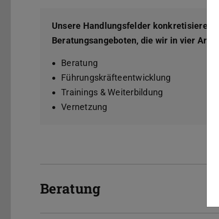
Unsere Handlungsfelder konkretisieren s
Beratungsangeboten, die wir in vier Arb
Beratung
Führungskräfteentwicklung
Trainings & Weiterbildung
Vernetzung
Beratung