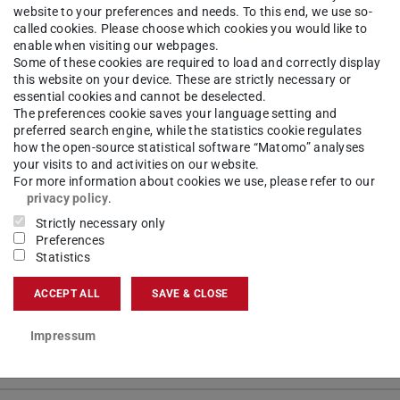
website to your preferences and needs. To this end, we use so-
called cookies. Please choose which cookies you would like to
ich in zahlreichen Veranstaltungs- und
enable when visiting our webpages.
Some of these cookies are required to load and correctly display
eitsschwerpunkten unterscheiden:
this website on your device. These are strictly necessary or
essential cookies and cannot be deselected.
The preferences cookie saves your language setting and
preferred search engine, while the statistics cookie regulates
how the open-source statistical software “Matomo” analyses
your visits to and activities on our website.
For more information about cookies we use, please refer to our
privacy policy
.
Strictly necessary only
Preferences
Statistics
ACCEPT ALL
SAVE & CLOSE
Impressum