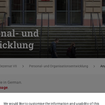
onal- und
icklung
Dezernat VII
Personal- und Organisationsentwicklung
An
le in German.
 page
.
We would like to customise the information and usability of this