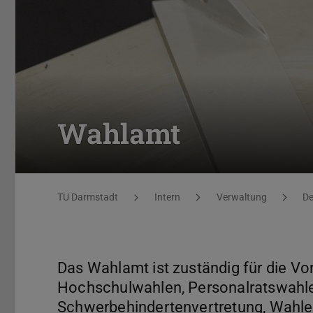
Wahlamt
Sie befinden sich hier:
TU Darmstadt
Intern
Verwaltung
De
Das Wahlamt ist zuständig für die V
Hochschulwahlen, Personalratswahle
Schwerbehindertenvertretung, Wahlen