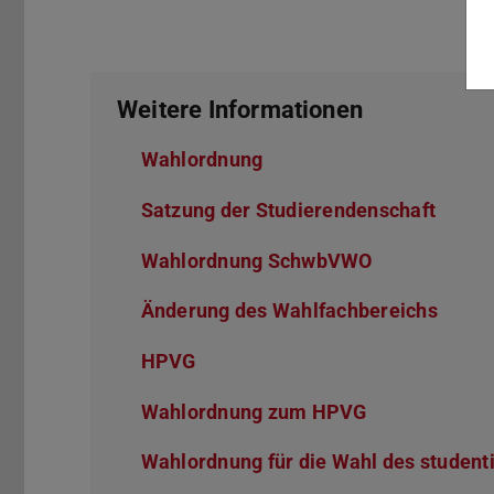
Weitere Informationen
Wahlordnung
(PDF-Datei)
(wird in neuem Tab geöff
Satzung der Studierendenschaft
(PDF-
(wird 
Wahlordnung SchwbVWO
(PDF-Datei)
(wird in neu
Änderung des Wahlfachbereichs
HPVG
(PDF-Datei)
(wird in neuem Tab geöffnet)
Wahlordnung zum HPVG
(PDF-Datei)
(wird in neue
Wahlordnung für die Wahl des studenti