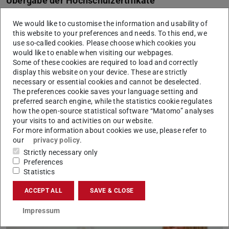
Übergabe der Hochschulzertifikate
In diesem Jahr konnten 22 Zertifikate Hochschullehre
We would like to customise the information and usability of
feierlich an die AbsolventInnen übergeben werden.
this website to your preferences and needs. To this end, we
use so-called cookies. Please choose which cookies you
Informationen zum Zertifikat Hochschullehre
would like to enable when visiting our webpages.
Some of these cookies are required to load and correctly
display this website on your device. These are strictly
necessary or essential cookies and cannot be deselected.
The preferences cookie saves your language setting and
preferred search engine, while the statistics cookie regulates
how the open-source statistical software “Matomo” analyses
your visits to and activities on our website.
For more information about cookies we use, please refer to
our
privacy policy
.
Strictly necessary only
Preferences
Statistics
ACCEPT ALL
SAVE & CLOSE
Impressum