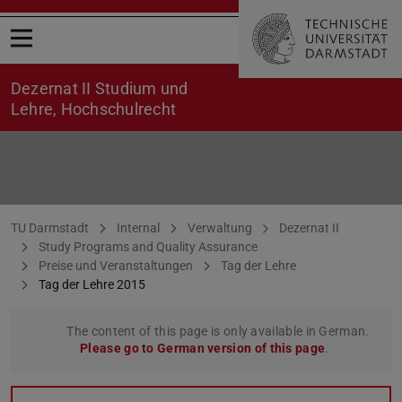
Open menu
Dezernat II Studium und
Lehre, Hochschulrecht
Tag der Lehre 2015
You are here:
TU Darmstadt
Internal
Verwaltung
Dezernat II
Study Programs and Quality Assurance
Preise und Veranstaltungen
Tag der Lehre
Tag der Lehre 2015
The content of this page is only available in German.
Please go to German version of this page
.