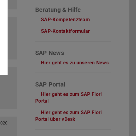
Beratung & Hilfe
SAP-Kompetenzteam
2020
SAP-Kontaktformular
SAP News
Hier geht es zu unseren News
2020
SAP Portal
Hier geht es zum SAP Fiori
Portal
Hier geht es zum SAP Fiori
Portal über vDesk
2020