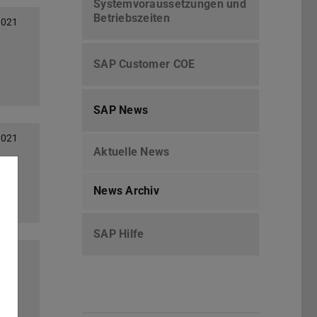
Systemvoraussetzungen und
Betriebszeiten
2021
SAP Customer COE
SAP News
2021
Aktuelle News
News Archiv
SAP Hilfe
2020