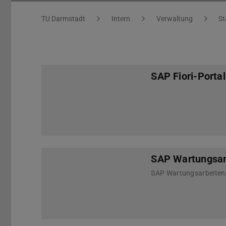
Sie befinden sich hier:
TU Darmstadt
Intern
Verwaltung
St
SAP Fiori-Porta
SAP Wartungsar
SAP Wartungsarbeiten