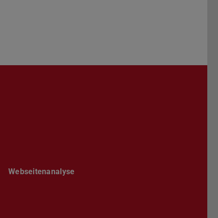
Darmstadt
r TU Darmstadt
Seite der TU Darmstadt
Tube-Kanal der TU Darmstadt
Webseitenanalyse