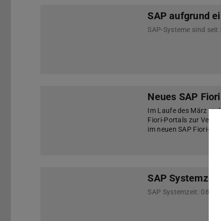
SAP aufgrund ei
SAP-Systeme sind seit 
Neues SAP Fiori
Im Laufe des März steh
Fiori-Portals zur Verf
im neuen SAP Fiori-Port
SAP Systemzeit
SAP Systemzeit: 08.01