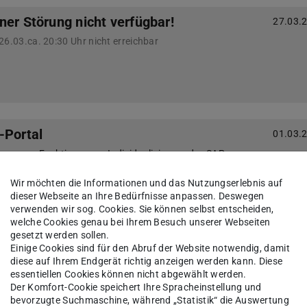
ner Störung nicht verfügbar!
27.03.
26.03.ca. 20:30 Uhr nicht erreichbar
-Portal
01.03.
en neue Funktionen zur Individualisierung des SAP
ügung. Die Inhalte des bisherigen SAP-Portals werden
al freigeschaltet.
Wir möchten die Informationen und das Nutzungserlebnis auf
dieser Webseite an Ihre Bedürfnisse anpassen. Deswegen
verwenden wir sog. Cookies. Sie können selbst entscheiden,
welche Cookies genau bei Ihrem Besuch unserer Webseiten
gesetzt werden sollen.
14.12.
Einige Cookies sind für den Abruf der Website notwendig, damit
diese auf Ihrem Endgerät richtig anzeigen werden kann. Diese
.2021 ab 13:00 Uhr
essentiellen Cookies können nicht abgewählt werden.
Der Komfort-Cookie speichert Ihre Spracheinstellung und
bevorzugte Suchmaschine, während „Statistik“ die Auswertung