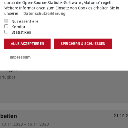
durch die Open-Source-Statistik-Software „Matomo“ regelt.
Weitere Informationen zum Einsatz von Cookies erhalten Sie in
unserer
Datenschutzerklärung
.
cezeiten zwischen den Jahren
Nur essentielle
07.12.
Komfort
 Kollegen, das Team SAP Anwendungen ist zwischen
Statistiken
-03.01.2021) nicht erreichbar. Dadurch ist bei
 einer verzögerten Bearbeitung zu rechnen. Die SA…
ALLE AKZEPTIEREN
SPEICHERN & SCHLIESSEN
Impressum
erfügbar!
16.11.
erfügbar!
beiten
21.10.
: 13.11.2020 – 16.11.2020