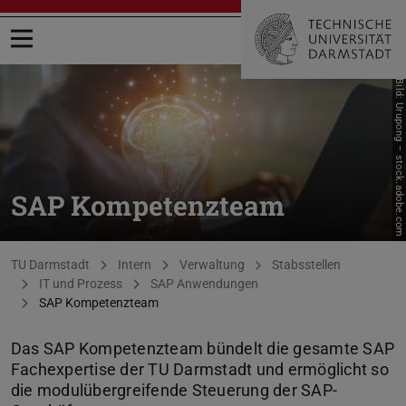
Menü öffnen
Bild: Urupong – stock.adobe.com
SAP Kompetenzteam
Sie befinden sich hier:
TU Darmstadt
Intern
Verwaltung
Stabsstellen
IT und Prozess
SAP Anwendungen
SAP Kompetenzteam
Das SAP Kompetenzteam bündelt die gesamte SAP
Fachexpertise der TU Darmstadt und ermöglicht so
die modulübergreifende Steuerung der SAP-