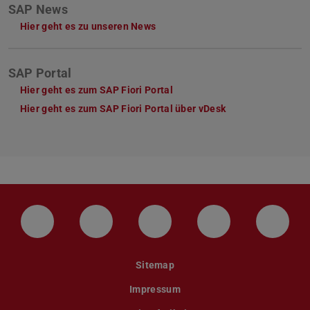
SAP News
Hier geht es zu unseren News
SAP Portal
Hier geht es zum SAP Fiori Portal
Hier geht es zum SAP Fiori Portal über vDesk
LinkedIn-Seite der TU Darmstadt
Instagram-Kanal der TU Darmstad
Bluesky-Kanal der TU D
Facebook-Seite
YouTu
Sitemap
Impressum