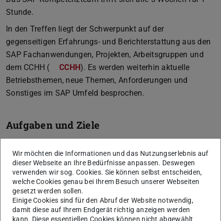
Stunde.
In den Treffen liegt der Schwerpunkt auf der
gegenseitigen Erfahrungs- und Berichterstattung aus den
SAP Fachanwendungen, Projekten, Arbeitsgruppen und
dem CCHH (
CCHH
). Es werden weiterhin aktuelle
Betriebsthemen, neue Themen, Anforderungen und
Sonstiges im SAP Umfeld besprochen.
Aufgaben und Ziele
Kernaufgaben des SAP Kompetenzteams sind die
Wir möchten die Informationen und das Nutzungserlebnis auf
modulübergreifende Steuerung der SAP-
dieser Webseite an Ihre Bedürfnisse anpassen. Deswegen
Geschäftsprozesse und die Planung und Abstimmung
verwenden wir sog. Cookies. Sie können selbst entscheiden,
von Maßnahmen zur Umsetzung der operativen und
welche Cookies genau bei Ihrem Besuch unserer Webseiten
gesetzt werden sollen.
strategischen Ziele im SAP-Kontext.
Einige Cookies sind für den Abruf der Website notwendig,
damit diese auf Ihrem Endgerät richtig anzeigen werden
kann. Diese essentiellen Cookies können nicht abgewählt