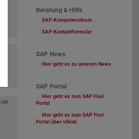
Beratung & Hilfe
SAP-Kompetenzteam
SAP-Kontaktformular
0/08
SAP News
Hier geht es zu unseren News
SAP Portal
Hier geht es zum SAP Fiori
8/09
Portal
Hier geht es zum SAP Fiori
Portal über vDesk