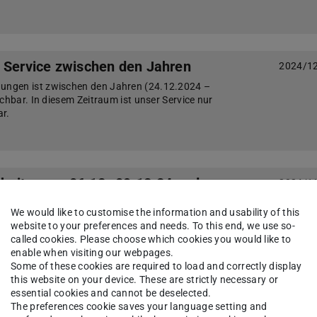
 Service zwischen den Jahren
2024/1
ngen ist zwischen den Jahren (24.12.2024 –
chbar. In diesem Zeitraum ist unser Service nur
ar.
beiten am 06.12.-09.12.24 und
2024/1
We would like to customise the information and usability of this
6.12.-09.12.24 und 07.02.25 ab 12 Uhr
website to your preferences and needs. To this end, we use so-
 Zahlendrehers im Datum! Ankündigung: Die
called cookies. Please choose which cookies you would like to
eiten an den SAP Systemen am 06.12.-09.12.24
enable when visiting our webpages.
 diesen beiden Tagen bereits eine Stunde früher u…
Some of these cookies are required to load and correctly display
this website on your device. These are strictly necessary or
essential cookies and cannot be deselected.
The preferences cookie saves your language setting and
2024/1