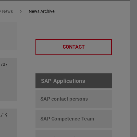
P News
News Archive
CONTACT
1/07
SAP Applications
SAP contact persons
2/19
SAP Competence Team