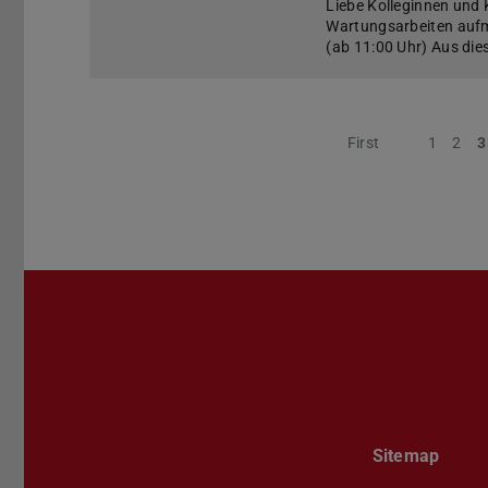
Liebe Kolleginnen und 
Wartungsarbeiten auf
(ab 11:00 Uhr) Aus di
First
Previous
1
2
3
Sitemap