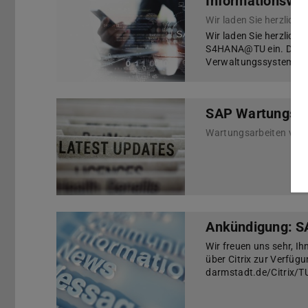
Informationsve
Wir laden Sie herzlich
S4HANA@TU ein. Das 
Verwaltungssysteme m
SAP Wartungsar
Wartungsarbeiten vom 
Ankündigung: SAP
Wir freuen uns sehr, Ih
über Citrix zur Verfügu
darmstadt.de/Citrix/