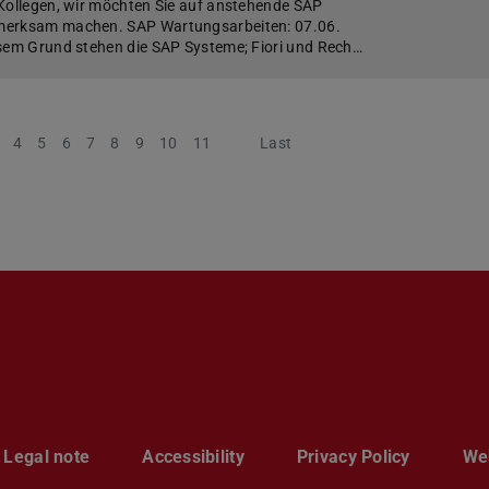
Kollegen, wir möchten Sie auf anstehende SAP
merksam machen. SAP Wartungsarbeiten: 07.06.
esem Grund stehen die SAP Systeme; Fiori und Rech…
4
5
6
7
8
9
10
11
Next
Last
Legal note
Accessibility
Privacy Policy
Web