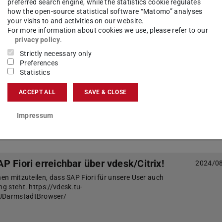
ranstaltung S4HAN@TU
preferred search engine, while the statistics cookie regulates
how the open-source statistical software “Matomo” analyses
Wir laden Sie herzlich zur Informationsveranstaltung des Programms S4HANA@TU ein.
your visits to and activities on our website.
 zur Informationsveranstaltung des Programms
For more information about cookies we use, please refer to our
Programm S4HANA@TU wird unsere SAP-
privacy policy
.
odernisieren und bietet den Rahmen, um gemeins…
Strictly necessary only
Preferences
Statistics
beiten ESS-Urlaubsverwaltung
2024/1
ACCEPT ALL
SAVE & CLOSE
10.10. 14 Uhr bis 11.10. 9 Uhr
Impressum
 Fiori erreichbar über vdesk/Citrix!
2024/0
nen mitzuteilen, dass SAP Fiori für unsere User auch
ng steht. https://vdesk.tu-
TUDarmstadtBrowser/