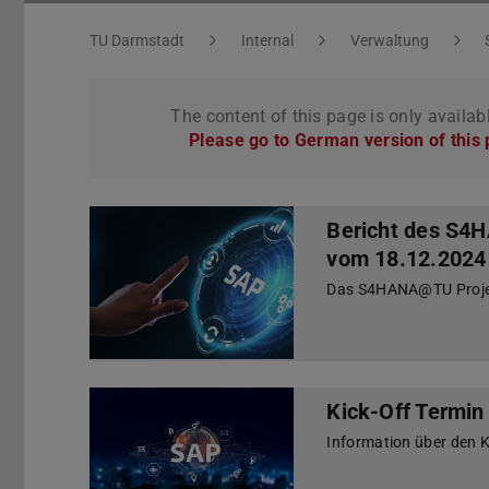
You are here:
TU Darmstadt
Internal
Verwaltung
The content of this page is only availab
Please go to German version of this
Bericht des S4H
vom 18.12.2024
Das S4HANA@TU Projekt
Kick-Off Termin
Information über den 