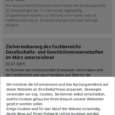
Für Mental Health Ersthelfer:innen bietet die Beratungsstelle
für Beschäftigte der TU Darmstadt regelmäßig
Gruppensupervisionen zur Klärung von Fragen und zur
Fallbesprechung an. Einzelberatungen sind auf Anfrage
möglich.
Zielvereinbarung des Fachbereichs
Gesellschafts- und Geschichtswissenschaften
im März unterzeichnet
22.07.2025
Im Rahmen der Institutionellen Evaluation 2024 haben sich
der Fachbereich und das Präsidium auf Ziele für die
Weiterentwicklung verständigt.
Wir möchten die Informationen und das Nutzungserlebnis auf
dieser Webseite an Ihre Bedürfnisse anpassen. Deswegen
verwenden wir sog. Cookies. Sie können selbst entscheiden,
welche Cookies genau bei Ihrem Besuch unserer Webseiten
Windows 11
gesetzt werden sollen.
21.07.2025
Einige Cookies sind für den Abruf der Website notwendig,
damit diese auf Ihrem Endgerät richtig anzeigen werden
Rollout auf gemanagten Rechnern hat begonnen