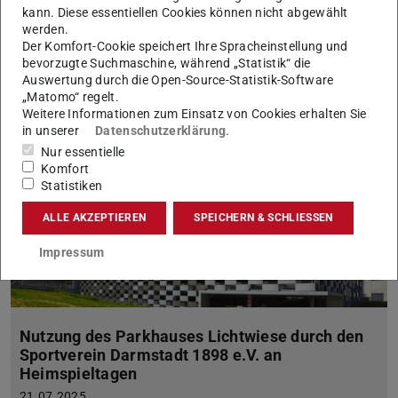
kann. Diese essentiellen Cookies können nicht abgewählt
Am 14.07.2025 wurde die Ausrollung von Windows 11 auf den
werden.
ca. 1.300 vom HRZ gemanagten Arbeitsplatzrechnern
Der Komfort-Cookie speichert Ihre Spracheinstellung und
begonnen.
bevorzugte Suchmaschine, während „Statistik“ die
Auswertung durch die Open-Source-Statistik-Software
„Matomo“ regelt.
Weitere Informationen zum Einsatz von Cookies erhalten Sie
in unserer
Datenschutzerklärung
.
Nur essentielle
Komfort
Statistiken
ALLE AKZEPTIEREN
SPEICHERN & SCHLIESSEN
Impressum
Nutzung des Parkhauses Lichtwiese durch den
Sportverein Darmstadt 1898 e.V. an
Heimspieltagen
21.07.2025