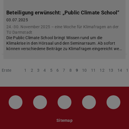
Beteiligung erwünscht: „Public Climate School“
03.07.2025
24.-30. November 2025 – eine Woche für Klimafragen an der
TU Darmstadt
Die Public Climate School bringt Wissen rund um die
Klimakrise in den Hörsaal und den Seminarraum. Ab sofort
können verschiedene Beiträge zu Klimafragen eingereicht we…
Erste
Vorherige
1
2
3
4
5
6
7
8
9
10
11
12
13
14
1
LinkedIn-Seite der TU Darmstadt
Instagram-Kanal der TU Darmstad
Bluesky-Kanal der TU D
Facebook-Seite
YouTu
Sitemap