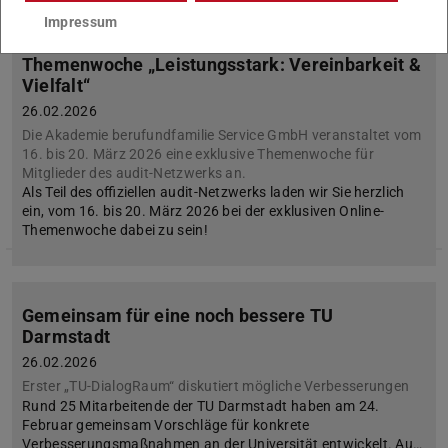
Impressum
Themenwoche „Leistungsstark: Vereinbarkeit &
Vielfalt“
26.02.2026
Die Akademie berufundfamilie Service GmbH veranstaltet vom
16. bis 20. März 2026 eine exklusive Themenwoche für
Mitglieder des audit-Netzwerks an.
Als Teil des offiziellen audit-Netzwerks laden wir Sie herzlich
ein, vom 16. bis 20. März 2026 bei der exklusiven Online-
Themenwoche dabei zu sein!
Gemeinsam für eine noch bessere TU
Darmstadt
26.02.2026
Erster „TU-DialogRaum“ diskutiert mögliche Verbesserungen
Rund 25 Mitarbeitende der TU Darmstadt haben am 24.
Februar gemeinsam Vorschläge für konkrete
Verbesserungsmaßnahmen an der Universität entwickelt. Au…