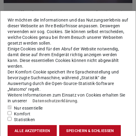
Zugriff auf zentrale Dienste nur noch mit Zwei-
Faktor-Authentisierung
Wir möchten die Informationen und das Nutzungserlebnis auf
dieser Webseite an Ihre Bedürfnisse anpassen. Deswegen
05.03.2026
verwenden wir sog. Cookies. Sie können selbst entscheiden,
Anmeldung ist ab 18. März 2026 ohne aktivierte 2FA nicht
welche Cookies genau bei Ihrem Besuch unserer Webseiten
mehr möglich
gesetzt werden sollen.
Ab dem 18. März 2026 wird die Zwei-Faktor-Authentisierung
Einige Cookies sind für den Abruf der Website notwendig,
(2FA) beim Single Sign-On (SSO) verpflichtend. Ohne aktivierte
damit diese auf Ihrem Endgerät richtig anzeigen werden
2FA können Sie dann nicht mehr auf zentrale Dienste zugreif…
kann. Diese essentiellen Cookies können nicht abgewählt
werden.
Der Komfort-Cookie speichert Ihre Spracheinstellung und
bevorzugte Suchmaschine, während „Statistik“ die
Auswertung durch die Open-Source-Statistik-Software
„Matomo“ regelt.
Weitere Informationen zum Einsatz von Cookies erhalten Sie
in unserer
Datenschutzerklärung
.
Nur essentielle
Komfort
Statistiken
ALLE AKZEPTIEREN
SPEICHERN & SCHLIESSEN