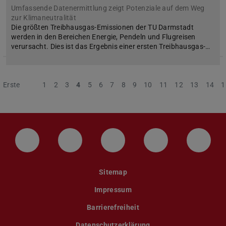
Umfassende Datenermittlung zeigt Potenziale auf dem Weg
zur Klimaneutralität
Die größten Treibhausgas-Emissionen der TU Darmstadt
werden in den Bereichen Energie, Pendeln und Flugreisen
verursacht. Dies ist das Ergebnis einer ersten Treibhausgas-…
Erste
Vorherige
1
2
3
4
5
6
7
8
9
10
11
12
13
14
1
LinkedIn-Seite der TU Darmstadt
Instagram-Kanal der TU Darmstad
Bluesky-Kanal der TU D
Facebook-Seite
YouTu
Sitemap
Impressum
Barrierefreiheit
Datenschutzerklärung