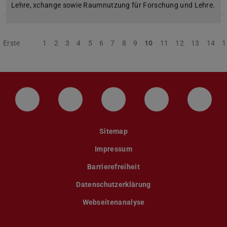
Lehre, xchange sowie Raumnutzung für Forschung und Lehre.
Erste
Vorherige
1
2
3
4
5
6
7
8
9
10
11
12
13
14
1
LinkedIn-Seite der TU Darmstadt
Instagram-Kanal der TU Darmstad
Bluesky-Kanal der TU D
Facebook-Seite
YouTu
Sitemap
Impressum
Barrierefreiheit
Datenschutzerklärung
Webseitenanalyse