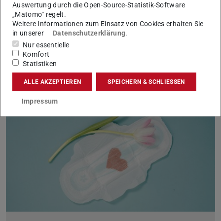
Auswertung durch die Open-Source-Statistik-Software
„Matomo“ regelt.
Lilien-Staffellauf am 27.08.2025
Weitere Informationen zum Einsatz von Cookies erhalten Sie
18.06.2025
in unserer
Datenschutzerklärung
.
Böllenfalltorweg streckenweise gesperrt
Nur essentielle
Am 27.08.2025 findet ein Lilien-Staffellauf des SV Darmstadt
Komfort
98 statt. In der Zeit von 17:30 Uhr bis 20:00 Uhr ist daher die
Statistiken
Zufahrt zum Campus Lichtwiese nur über die Eugen-Kogon-S…
ALLE AKZEPTIEREN
SPEICHERN & SCHLIESSEN
Impressum